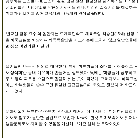
공부하는 교실보다 빈교실이 훨씬 많은 현실
.
빈교실은 관리하기도 버거울 
청소년들의 비행장소로 악용되기까지도 한다
.
이러한 골칫거리를 해결하는
학교가 선보이고 있어 교육계와 바둑계의 관심을 끌었다
.
'
빈교실 활용 묘수
'
의 입안자는 도계국민학교 체육주임 최승길
(45
세
)
선생
.
을 바둑교실로 배당하여 바둑특활반을 지도하는데 그치지 않고 일반인들에
면 상설 야간기원이 된 것
.
읍민들의 반응은 의외로 대단했다
.
특히 학부형들이 소매를 걷어붙이고 
서
'
정석회
'
란 읍내 기우회가 만들어질 정도였다
.
낮에는 학생들이 공부하고
루 노동의 피로를 수담으로 말끔히 씻는 곳이 되었다
.
그러다보니 바둑교실
아닌 학부형들이 손수 꾸민 유일한 고급교실
(?)
이 되었고 전보다 더 학교의
게 되었다
.
문화시설이 낙후한 산간벽지 광산도시에서의 이런 사례는 이농현상으로 빈
에서도 참고가 될만한 답안으로 보인다
.
바둑이 한갓 취미오락에서 벗어나
생활문화로서 자리할 수 있음을 여실히 보여준 삽화 한 토막이었다
.